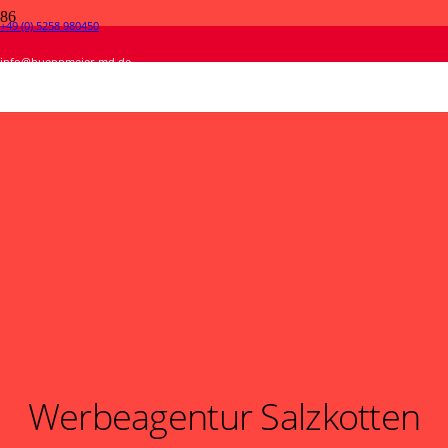
+49 (0) 5258 980450
info@hueppmeier-md.de
Werbeagentur Salzkotten