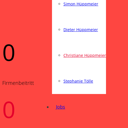
Simon Hüppmeier
Dieter Hüppmeier
0
Christiane Hüppmeier
Stephanie Tölle
Firmenbeitritt
0
Jobs