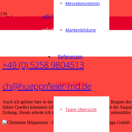
Messekonzeption
Christiane Hüppmeier
+49 (0) 5258 980450
info@hueppmeier-md.de
Markenbildung
StadtQuelle
Referenzen
+49 (0) 5258 9804513
ch@hueppmeier-md.de
Unser Team
Auch ich gehöre hier in der Agentur zum alten Eisen. Seit Beginn der
Sälzer Quelle) kümmere ich mich um die Organisation und die Akqui
Team Übersicht
Zeitung. Heute arbeite ich noch aus dem Hintergrund und unterstütze 