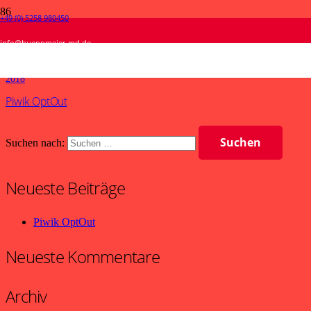
+49 (0) 5258 980450
Jahr:
2018
info@hueppmeier-md.de
Start
2018
Piwik OptOut
Suchen nach:
Neueste Beiträge
Piwik OptOut
Neueste Kommentare
Archiv