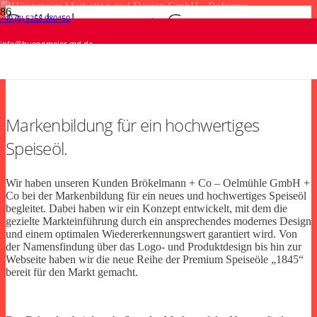
Brökelmann + Co –
+49 (0) 5258 980450
Beauty & Sun Salzkotten • veredelte
Bäckerei Lange • Tischaufsteller
Bredewald Energie- und Gebäudetechnik •
Remmert Holzbau • Fahrzeugbeschriftung
info@hueppmeier-md.de
Oelmühle GmbH + Co
Printprodukte
Fahrzeugbeschriftung
Print
Fahrzeugbeschriftung
Print
Fahrzeugbeschriftung
Markenbildung für ein hochwertiges
Speiseöl.
Wir haben unseren Kunden Brökelmann + Co – Oelmühle GmbH +
Co bei der Markenbildung für ein neues und hochwertiges Speiseöl
begleitet. Dabei haben wir ein Konzept entwickelt, mit dem die
gezielte Markteinführung durch ein ansprechendes modernes Design
und einem optimalen Wiedererkennungswert garantiert wird. Von
der Namensfindung über das Logo- und Produktdesign bis hin zur
Webseite haben wir die neue Reihe der Premium Speiseöle „1845“
bereit für den Markt gemacht.