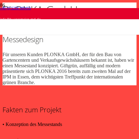
PLONKA GmbH
+49 (0) 5258 980450
Brökelmann • Webdesign
Condor • Messe-Giveaways
PLONKA GmbH • Messezeitung
Autohaus Niggemeier • Gutschein
info@hueppmeier-md.de
Webdesign
Werbetechnik
Print
Print
Messedesign
Für unseren Kunden PLONKA GmbH, der für den Bau von
Gartencentern und Verkaufsgewächshäusern bekannt ist, haben wir
einen Messestand konzipiert. Giftgrün, auffällig und modern
präsentierte sich PLONKA 2016 bereits zum zweiten Mal auf der
IPM in Essen, dem wichtigsten Treffpunkt der internationalen
grünen Branche.
Fakten zum Projekt
• Konzeption des Messestands