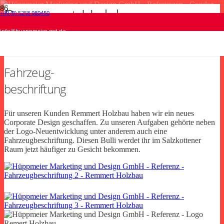
Remmert Holzbau
+49 (0) 5258 980450
Haus & Grund Paderborner Land • Webdesign
Fliesenstudio Schröder • Einladungskarte
Brökelmann • Webdesign
Condor • CI Unterlagen
info@hueppmeier-md.de
Webdesign
Print
Webdesign
Print
Fahrzeug-
beschriftung
Für unseren Kunden Remmert Holzbau haben wir ein neues
Corporate Design geschaffen. Zu unseren Aufgaben gehörte neben
der Logo-Neuentwicklung unter anderem auch eine
Fahrzeugbeschriftung. Diesen Bulli werdet ihr im Salzkottener
Raum jetzt häufiger zu Gesicht bekommen.