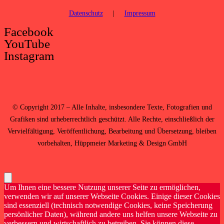
Datenschutz
|
Impressum
Facebook
YouTube
Instagram
©
Copyright 2017 – Alle Inhalte, insbesondere Texte, Fotografien und
Grafiken sind urheberrechtlich geschützt. Alle Rechte, einschließlich der
Vervielfältigung, Veröffentlichung, Bearbeitung und Übersetzung, bleiben
vorbehalten,
Hüppmeier Marketing & Design GmbH
Um Ihnen eine bessere Nutzung unserer Seite zu ermöglichen,
verwenden wir auf unserer Webseite Cookies. Einige dieser Cookies
sind essenziell (technisch notwendige Cookies, keine Speicherung
persönlicher Daten), während andere uns helfen unsere Webseite zu
verbessern und wirtschaftlich zu betreiben. Sie können diese