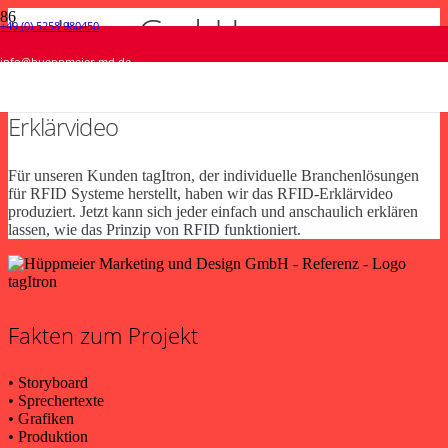
tagItron GmbH
+49 (0) 5258 980450
Hella • Messedesign
Fliesenstudio Schröder • Einladungskarte
wtg • Broschüren Design
TKH Group • Messedesign
info@hueppmeier-md.de
Messedesign
Print
Print
Messedesign
Erklärvideo
Für unseren Kunden tagItron, der individuelle Branchenlösungen
für RFID Systeme herstellt, haben wir das RFID-Erklärvideo
produziert. Jetzt kann sich jeder einfach und anschaulich erklären
lassen, wie das Prinzip von RFID funktioniert.
Fakten zum Projekt
• Storyboard
• Sprechertexte
• Grafiken
• Produktion