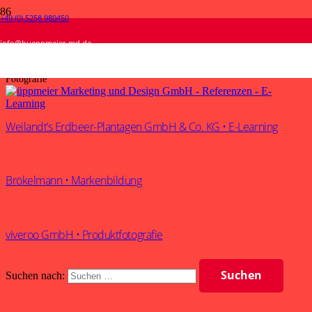
+49 (0) 5258 980450
Fotografie
info@hueppmeier-md.de
Start
Fotografie
Weilandt’s Erdbeer-Plantagen GmbH & Co. KG • E-Learning
Brökelmann • Markenbildung
viveroo GmbH • Produktfotografie
Suchen nach: