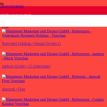
+49 (0) 5258 980450
Print
info@hueppmeier-md.de
Start
Print
Remmert Holzbau • Neues Firmen CI
tagItron GmbH • CI Unterlagen
deprodi • Flyer