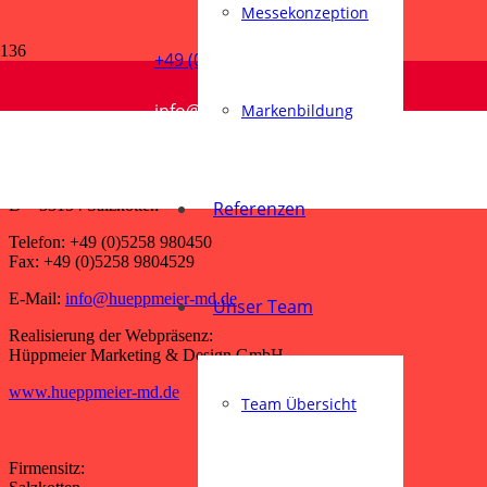
Messekonzeption
+49 (0) 5258 980450
info@hueppmeier-md.de
Markenbildung
Anschrift:
Hüppmeier Marketing & Design GmbH
An der Burg 24
D – 33154 Salzkotten
Referenzen
Telefon: +49 (0)5258 980450
Fax: +49 (0)5258 9804529
E-Mail:
info@hueppmeier-md.de
Unser Team
Realisierung der Webpräsenz:
Hüppmeier Marketing & Design GmbH
www.hueppmeier-md.de
Team Übersicht
Firmensitz: