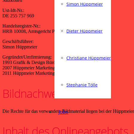
Salzkotten
Simon Hüppmeier
Ust-Idt-Nr.:
DE 255 757 969
Handelsregister-Nr.:
Dieter Hüppmeier
HRB 10008, Amtsgericht Paderborn
Geschäftsführer:
Simon Hüppmeier
Gegründet/Umfirmierung:
Christiane Hüppmeier
1993 Grafik & Design Büro GmbH
2007 Hüppmeier Marketing & Design
2011 Hüppmeier Marketing & Design GmbH
Stephanie Tölle
Bildnachweise:
Die Rechte für das verwendete Bildmaterial liegen bei der Hüppme
Jobs
Inhalt des Onlineangebots