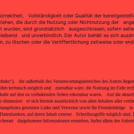
 Korrektheit, Vollständigkeit oder Qualität der bereitgest
eziehen, die durch die Nutzung oder Nichtnutzung der ang
ht wurden, sind grundsätzlich ausgeschlossen, sofern seit
eibleibend und unverbindlich. Der Autor behält es sich aus
zu löschen oder die Veröffentlichung zeitweise oder endgü
links“), die außerhalb des Verantwortungsbereiches des Autors liegen
 ihm technisch möglich und zumutbar wäre, die Nutzung im Falle recht
halte auf den zu verlinkenden Seiten erkennbar waren. Auf die aktuell
lb distanziert er sich hiermit ausdrücklich von allen Inhalten aller ver
rnetangebotes gesetzten Links und Verweise sowie für Fremdeinträge i
atenbanken, auf deren Inhalt externe Schreibzugriffe möglich sind. Fü
herart dargebotener Informationen entstehen, haftet allein der Anbiet