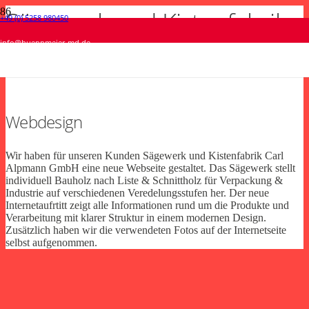
Sägewerk und Kistenfabrik
+49 (0) 5258 980450
Brökelmann • Markenbildung
viveroo GmbH • Broschüren Design
Verkehrsverein Salzkotten • Webdesign
Gesamtschule Salzkotten • Logodesign
info@hueppmeier-md.de
Carl Alpmann GmbH
Fotografie
Print
Webdesign
Logodesign
,
Logodesign
,
Markenbildung
,
Video
Webdesign
Wir haben für unseren Kunden Sägewerk und Kistenfabrik Carl
Alpmann GmbH eine neue Webseite gestaltet. Das Sägewerk stellt
individuell Bauholz nach Liste & Schnittholz für Verpackung &
Industrie auf verschiedenen Veredelungsstufen her. Der neue
Internetaufrtitt zeigt alle Informationen rund um die Produkte und
Verarbeitung mit klarer Struktur in einem modernen Design.
Zusätzlich haben wir die verwendeten Fotos auf der Internetseite
selbst aufgenommen.