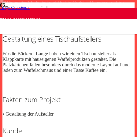
Bäckerei Lange
+49 (0) 5258 980450
igro-Schmidt GmbH & Co.KG • Katalog
Fritz Müller Steuerberatungsgesellschaft mbH •
Stadt Salzkotten • Luftaufnahmen Veranstaltung
Condor • Messe-Giveaways
info@hueppmeier-md.de
Produktion
Webdesign
Luftaufnahmen
Werbetechnik
Gestaltung eines Tischaufstellers
Print
Webdesign
Für die Bäckerei Lange haben wir einen Tischaufsteller als
Klappkarte mit hauseigenen Waffelprodukten gestaltet. Die
Platzkärtchen fallen besonders durch das moderne Layout auf und
laden zum Waffelschmaus und einer Tasse Kaffee ein.
Fakten zum Projekt
• Gestaltung der Aufsteller
Kunde