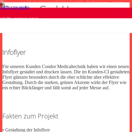
Condor GmbH
+49 (0) 5258 980450
tagItron GmbH • CI Unterlagen
viveroo GmbH • Broschüren Design
PLONKA GmbH • Mailing
Kaimann GmbH • Videoschnitt
info@hueppmeier-md.de
Medicaltechnik
Print
Print
Print
Video
Infoflyer
Für unseren Kunden Condor Medicaltechnik haben wir einen neuen
Infoflyer gestaltet und drucken lassen. Die im Kunden-CI gestalteten
Flyer glänzen besonders durch die eher schlichte aber effektive
Gestaltung. Durch die starken, grünen Akzente wirkt der Flyer wie
ein echter Blickfänger und fällt somit auf jeder Messe auf.
Fakten zum Projekt
• Gestaltung der Infoflyer