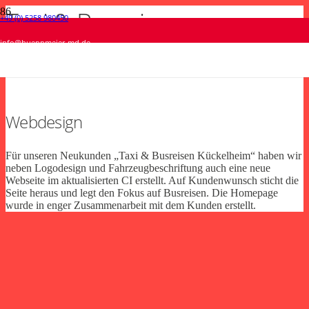
Taxi & Busreisen
+49 (0) 5258 980450
Verkehrsverein Salzkotten • Webdesign
Hella • Messedesign
Beauty & Sun Salzkotten • veredelte
Tierärztliche Praxis für Kleintiere • Visitenkarten
info@hueppmeier-md.de
Kückelheim
Printprodukte
aus Kunststoff
Webdesign
Messedesign
Print
Print
Webdesign
Für unseren Neukunden „Taxi & Busreisen Kückelheim“ haben wir
neben Logodesign und Fahrzeugbeschriftung auch eine neue
Webseite im aktualisierten CI erstellt. Auf Kundenwunsch sticht die
Seite heraus und legt den Fokus auf Busreisen. Die Homepage
wurde in enger Zusammenarbeit mit dem Kunden erstellt.