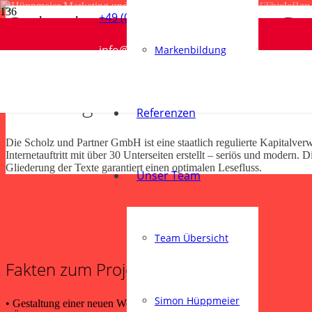
Scholz und Partner 
+49 (0) 5258 980450
Hella • Messedesign
Verkehrsverein Salzkotten • Webdesign
ThieleBau GmbH • Veredelte Visitenkarten
Gesamtschule Salzkotten • Logodesign
info@hueppmeier-md.de
Markenbildung
Messedesign
Webdesign
Print
Logodesign
Webdesign
Referenzen
Die Scholz und Partner GmbH ist eine staatlich regulierte Kapitalver
Internetauftritt mit über 30 Unterseiten erstellt – seriös und modern.
Gliederung der Texte garantiert einen optimalen Lesefluss.
Unser Team
Team Übersicht
Fakten zum Projekt
Simon Hüppmeier
• Gestaltung einer neuen Webseite