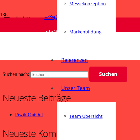
Messekonzeption
Erklärvideos
+49 (0) 5258 980450
info@hueppmeier-md.de
Markenbildung
Start
Erklärvideos
tagItron GmbH • Erklärvideo
Referenzen
Suchen nach:
Unser Team
Neueste Beiträge
Piwik OptOut
Team Übersicht
Neueste Kommentare