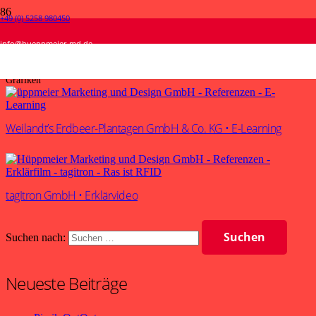
+49 (0) 5258 980450
Grafiken
info@hueppmeier-md.de
Start
Grafiken
Weilandt’s Erdbeer-Plantagen GmbH & Co. KG • E-Learning
tagItron GmbH • Erklärvideo
Suchen nach:
Neueste Beiträge