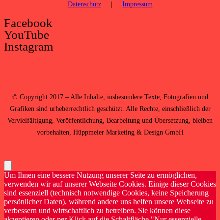
Datenschutz
|
Impressum
Facebook
YouTube
Instagram
©
Copyright 2017 – Alle Inhalte, insbesondere Texte, Fotografien und
Grafiken sind urheberrechtlich geschützt. Alle Rechte, einschließlich der
Vervielfältigung, Veröffentlichung, Bearbeitung und Übersetzung, bleiben
vorbehalten,
Hüppmeier Marketing & Design GmbH
Um Ihnen eine bessere Nutzung unserer Seite zu ermöglichen,
verwenden wir auf unserer Webseite Cookies. Einige dieser Cookies
sind essenziell (technisch notwendige Cookies, keine Speicherung
persönlicher Daten), während andere uns helfen unsere Webseite zu
verbessern und wirtschaftlich zu betreiben. Sie können diese
akzeptieren oder per Klick auf die Schaltfläche "Nur essenzielle